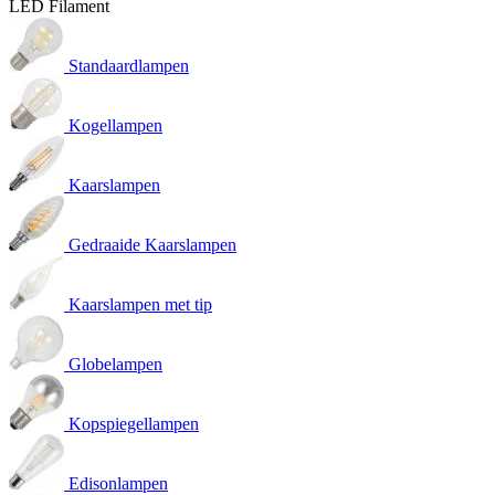
LED Filament
Standaardlampen
Kogellampen
Kaarslampen
Gedraaide Kaarslampen
Kaarslampen met tip
Globelampen
Kopspiegellampen
Edisonlampen