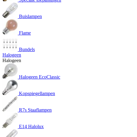
Buislampen
Flame
Bundels
Halogeen
Halogeen
Halogeen EcoClassic
Kopspiegellampen
R7s Staaflampen
E14 Halolux